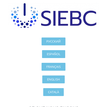
РУССКИЙ
ESPAÑOL
FRANÇAIS
ENGLISH
CATALÀ