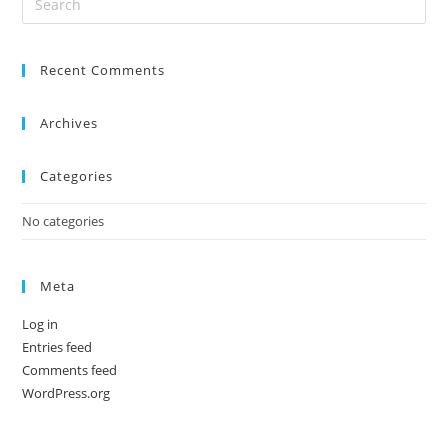
Es
to
Recent Comments
clo
the
sea
Archives
pan
Categories
No categories
Meta
Log in
Entries feed
Comments feed
WordPress.org