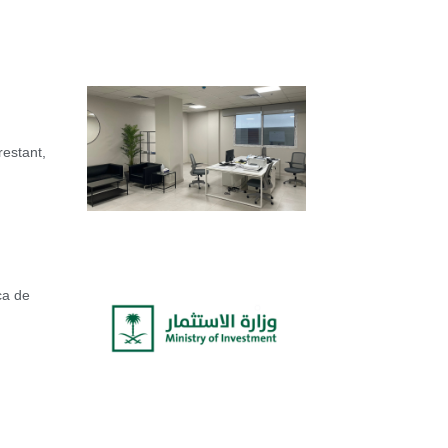
restant,
ca de