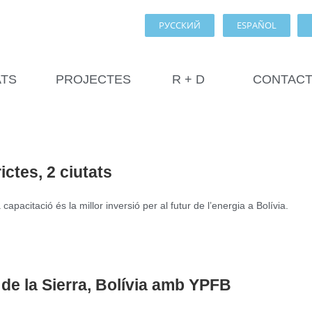
РУССКИЙ
ESPAÑOL
ATS
PROJECTES
R + D
CONTAC
ctes, 2 ciutats
acitació és la millor inversió per al futur de l’energia a Bolívia.
de la Sierra, Bolívia amb YPFB