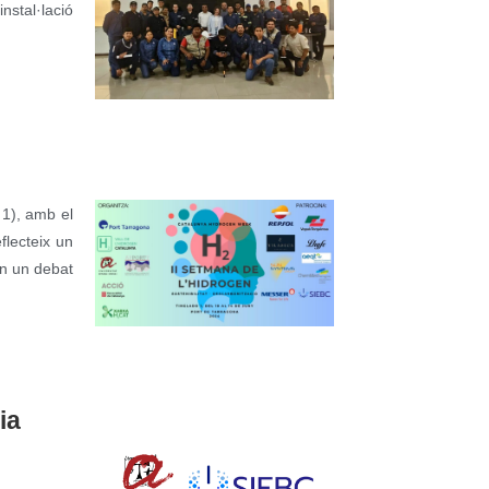
nstal·lació
 1), amb el
flecteix un
in un debat
ia