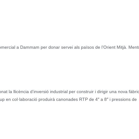
 comercial a Dammam per donar servei als països de l’Orient Mitjà. Ment
t la llicència d’inversió industrial per construir i dirigir una nova fàbri
grup en col·laboració produirà canonades RTP de 4″ a 8″ i pressions de