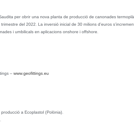
 Saudita per obrir una nova planta de producció de canonades termoplà
trimestre del 2022. La inversió inicial de 30 milions d’euros s’incremen
des i umbilicals en aplicacions onshore i offshore.
tings –
www.geofittings.eu
n producció a Ecoplastol (Polònia).
.