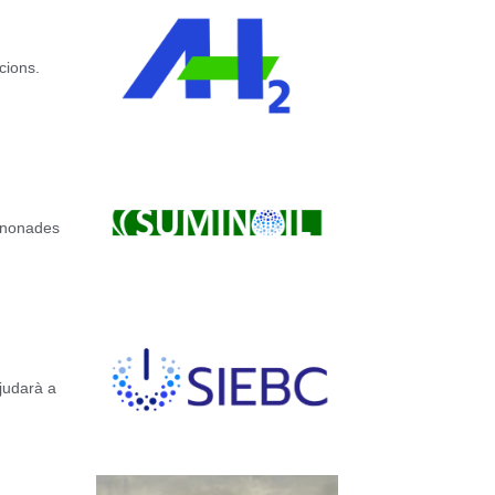
cions.
canonades
ajudarà a