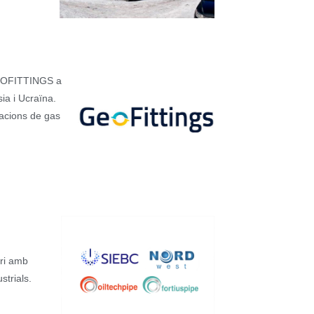
GEOFITTINGS a
ia i Ucraïna.
cacions de gas
eri amb
strials.