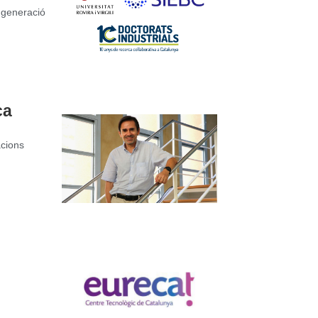
e generació
ca
acions