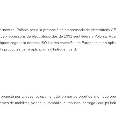
nowice, Polònia per a la promoció dels accessoris de electrofusió 
eix accessoris de electrofusió des de 1991 sent líders a Polònia, Rúss
iquen segons la normes ISO i altres específiques Europees per a apli
 productes per a aplicacions d’hidrogen verd.
n projecte per al desenvolupament del primer aeroport del món que op
emes de mobilitat, avions, automòbils, autobusos, càrrega i equips indu